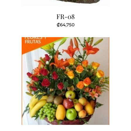
FR-08
₡
64,750