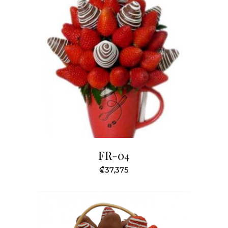
FR-04
₡
37,375