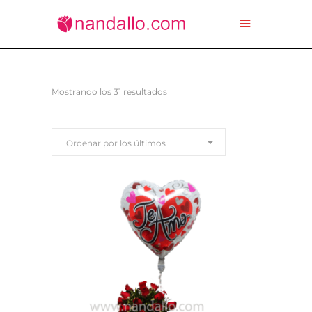
Ordenado
Mostrando los 31 resultados
por
Ordenar por los últimos
los
últimos