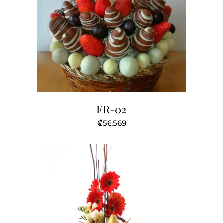
FR-02
₡
56,569