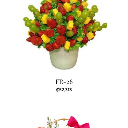
FR-26
₡
52,313