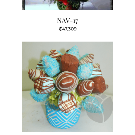
NAV-17
₡
47,309