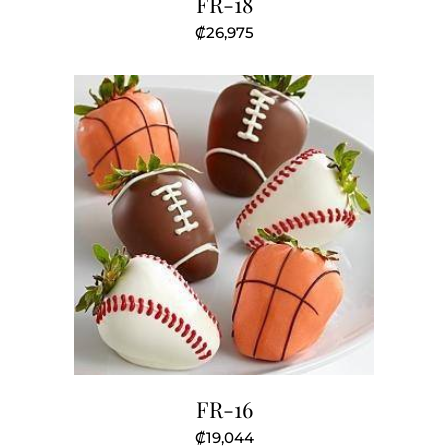
FR-18
₡
26,975
FR-16
₡
19,044