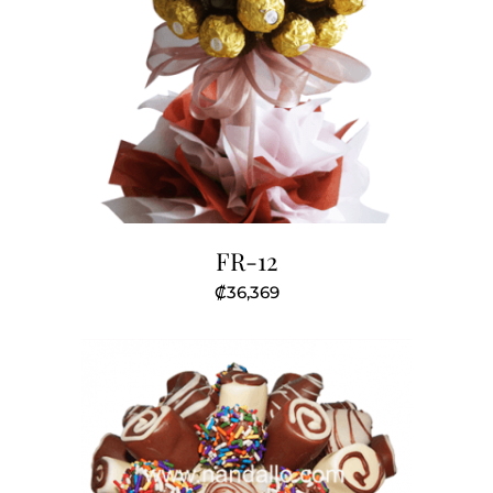
FR-12
₡
36,369