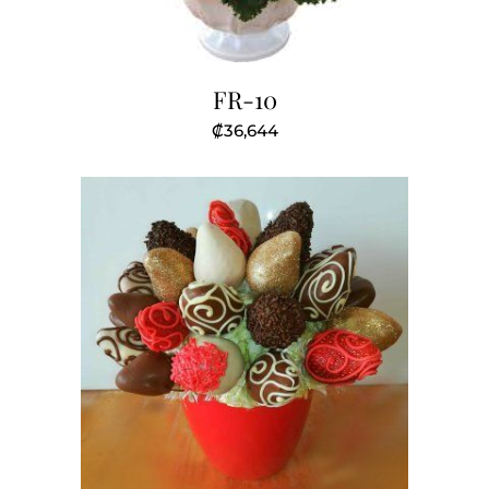
FR-10
₡
36,644