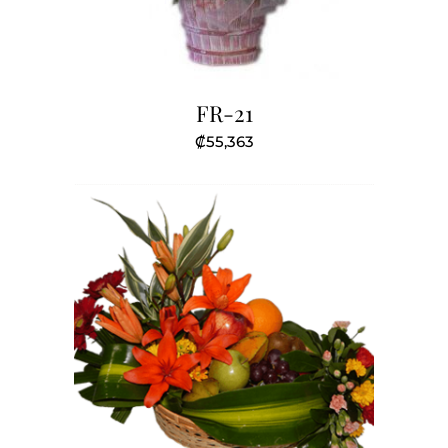
FR-21
₡
55,363