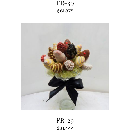
FR-30
₡
61,875
FR-29
₡
31,444