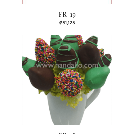
FR-19
₡
51,125