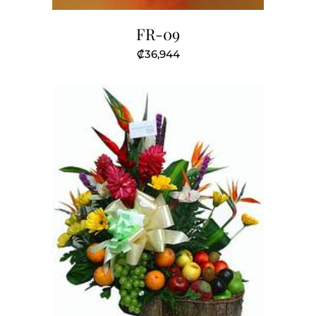
FR-09
₡
36,944