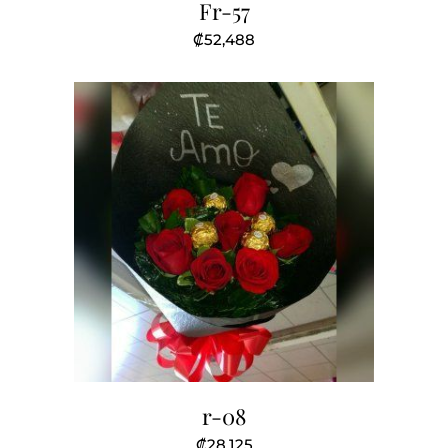
Fr-57
₡
52,488
r-08
₡
28,125