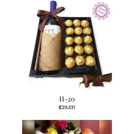
₡38,063.
₡31,125.
H-20
₡
29,331