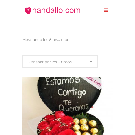
Ordenado
Mostrando los 8 resultados
por
Ordenar por los últimos
los
últimos