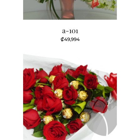
a-101
₡
49,994