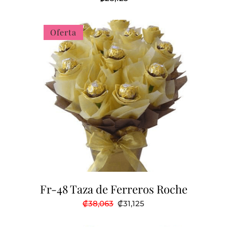
Oferta
Fr-48 Taza de Ferreros Roche
El
El
₡
38,063
₡
31,125
precio
precio
original
actual
era:
es: