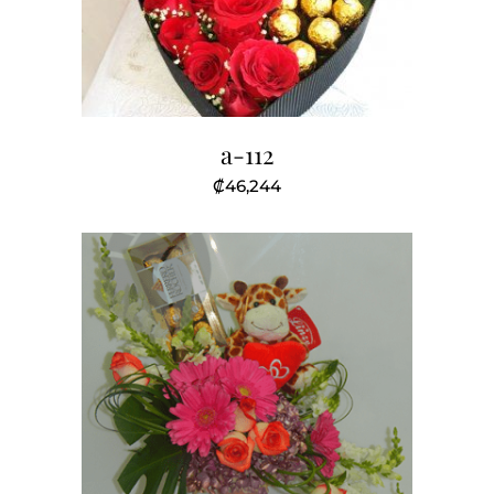
a-112
₡
46,244