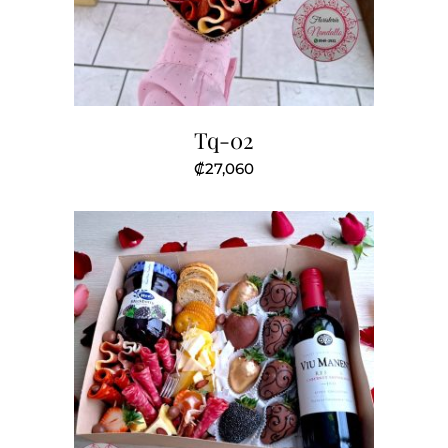
Tq-02
₡
27,060