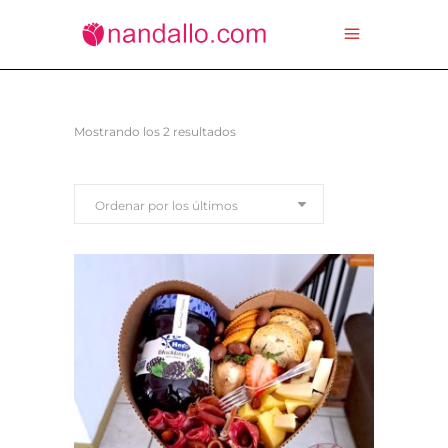
Ordenado
Mostrando los 2 resultados
por
Ordenar por los últimos
los
últimos