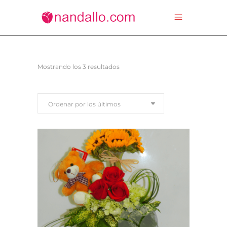
Ordenado
Mostrando los 3 resultados
por
Ordenar por los últimos
los
últimos