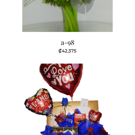
a-98
₡
42,375