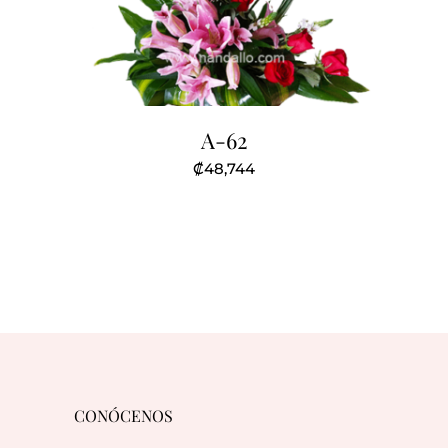
A-62
₡
48,744
CONÓCENOS