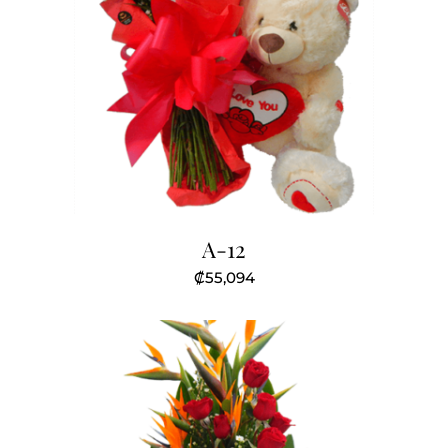
A-12
₡
55,094