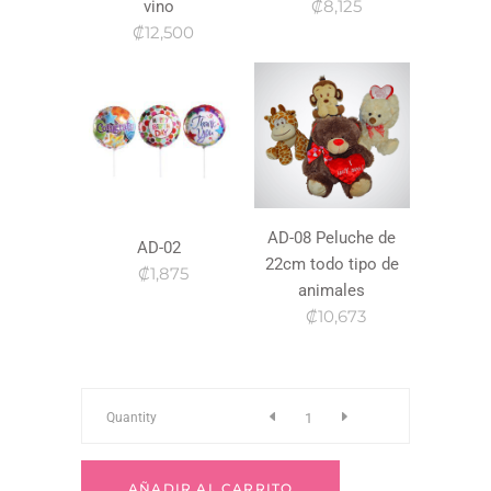
₡8,125
vino
₡12,500
AD-08 Peluche de
AD-02
22cm todo tipo de
₡1,875
animales
₡10,673
a-
Quantity
189
AÑADIR AL CARRITO