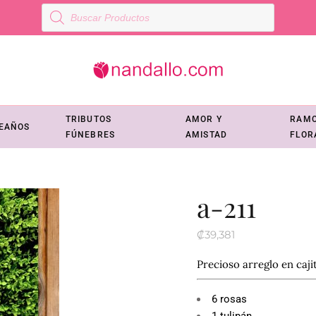
Búsqueda
de
productos
TRIBUTOS
AMOR Y
RAM
EAÑOS
FÚNEBRES
AMISTAD
FLOR
a-211
₡
39,381
Precioso arreglo en caji
6 rosas
1 tulipán