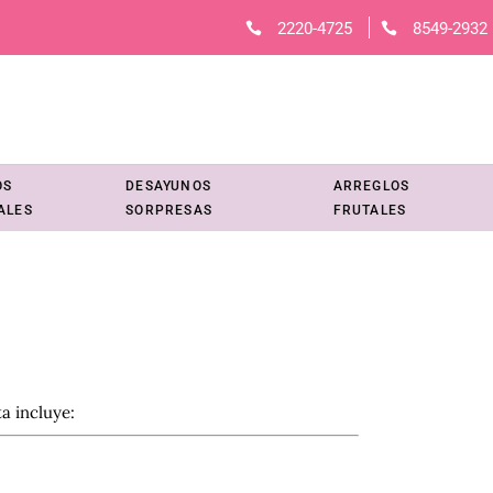
2220-4725
8549-2932
OS
DESAYUNOS
ARREGLOS
ALES
SORPRESAS
FRUTALES
ta incluye: