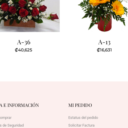
A-36
A-13
₡
40,625
₡
16,631
A E INFORMACIÓN
MI PEDIDO
omprar
Estatus del pedido
as de Seguridad
Solicitar Factura