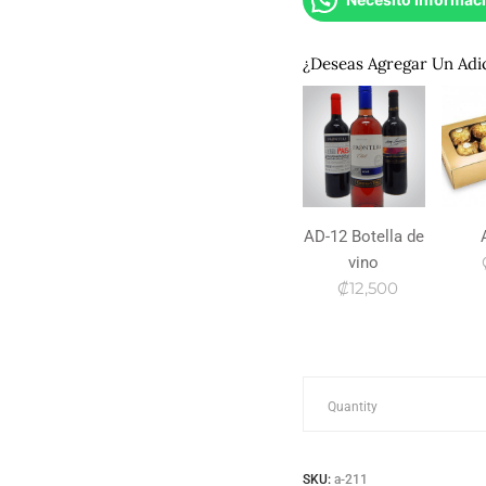
¿Deseas Agregar Un Adi
AD-12 Botella de
vino
₡12,500
a-
Quantity
211
SKU:
a-211