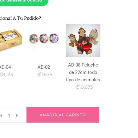
cional A Tu Pedido?
AD-08 Peluche
AD-04
AD-02
de 22cm todo
₡8,125
₡1,875
tipo de animales
₡10,673
AÑADIR AL CARRITO