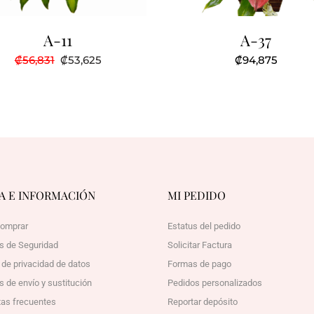
A-11
A-37
El
El
₡
56,831
₡
53,625
₡
94,875
precio
precio
original
actual
era:
es:
₡56,831.
₡53,625.
A E INFORMACIÓN
MI PEDIDO
omprar
Estatus del pedido
as de Seguridad
Solicitar Factura
a de privacidad de datos
Formas de pago
s de envío y sustitución
Pedidos personalizados
as frecuentes
Reportar depósito