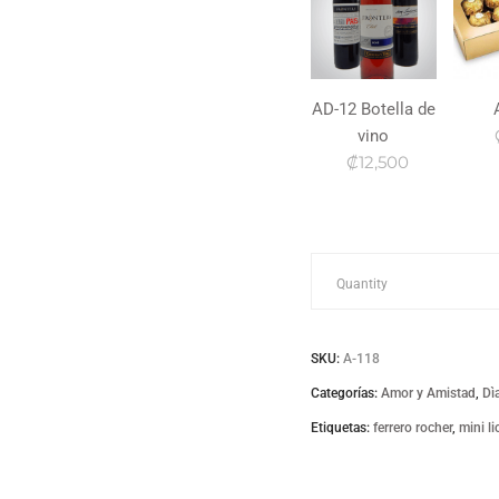
AD-12 Botella de
vino
₡12,500
a-
Quantity
118
SKU:
A-118
quantity
Categorías:
Amor y Amistad
,
Dì
Etiquetas:
ferrero rocher
,
mini li