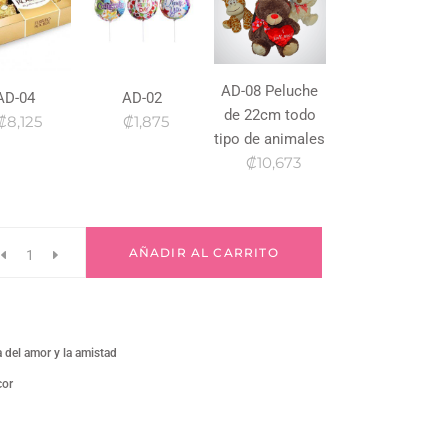
AD-08 Peluche
AD-04
AD-02
de 22cm todo
₡8,125
₡1,875
tipo de animales
₡10,673
AÑADIR AL CARRITO
a del amor y la amistad
cor