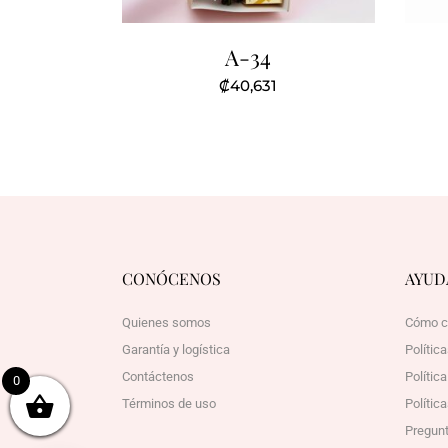
A-34
₡
40,631
CONÓCENOS
AYUD
Quienes somos
Cómo c
Garantía y logística
Polític
Contáctenos
Polític
0
Términos de uso
Política
Pregunt