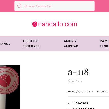
Búsqueda
de
productos
TRIBUTOS
AMOR Y
RAM
EAÑOS
FÚNEBRES
AMISTAD
FLOR
a-118
₡
52,375
Arreglo en caja Incluye:
12 Rosas
6 Chocolates