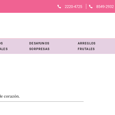
2220-4725
8549-2932
OS
DESAYUNOS
ARREGLOS
ALES
SORPRESAS
FRUTALES
de corazón.