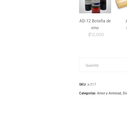
AD-12 Botella de
vino
₡12,500
a-
Quantity
217
SKU:
a-217
quantity
Categorías:
Amor y Amistad
,
Dì