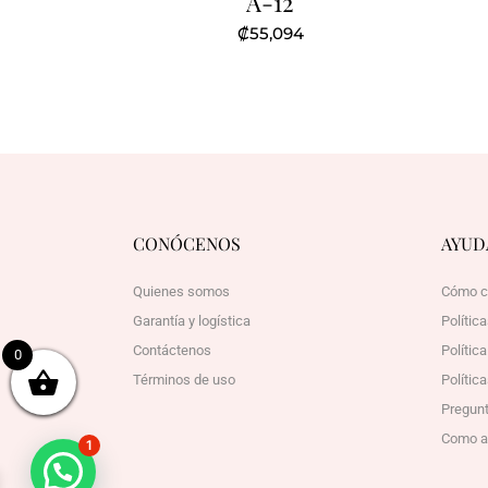
A-12
₡
55,094
CONÓCENOS
AYUD
Quienes somos
Cómo c
Garantía y logística
Polític
Contáctenos
Polític
0
Términos de uso
Política
Pregunt
Como afi
1