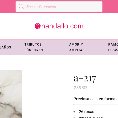
Búsqueda
de
productos
TRIBUTOS
AMOR Y
RAM
EAÑOS
FÚNEBRES
AMISTAD
FLOR
a-217
₡
56,313
Preciosa caja en forma 
26 rosas
aster o gypso