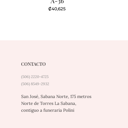
A-36
₡
40,625
ecio
tual
3,625.
CONTACTO
(506) 2220-4725
(506) 8549-2932
San José, Sabana Norte, 175 metros
Norte de Torres La Sabana,
contiguo a funeraria Polini