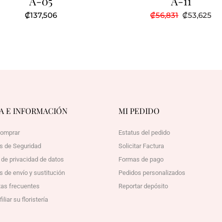
A-05
A-11
El
El
₡
137,506
₡
56,831
₡
53,625
precio
pr
original
ac
era:
es:
₡56,831.
₡5
A E INFORMACIÓN
MI PEDIDO
omprar
Estatus del pedido
as de Seguridad
Solicitar Factura
a de privacidad de datos
Formas de pago
s de envío y sustitución
Pedidos personalizados
as frecuentes
Reportar depósito
liar su floristería