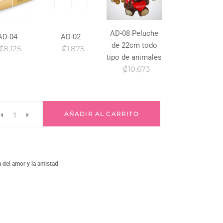
AD-08 Peluche
AD-04
AD-02
de 22cm todo
₡8,125
₡1,875
tipo de animales
₡10,673
AÑADIR AL CARRITO
a del amor y la amistad