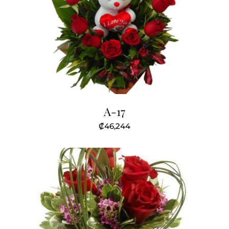
A-17
₡
46,244