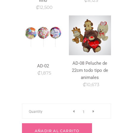
₡8,125
vino
₡12,500
AD-08 Peluche de
AD-02
22cm todo tipo de
₡1,875
animales
₡10,673
a-
Quantity
219
AÑADIR AL CARRITO