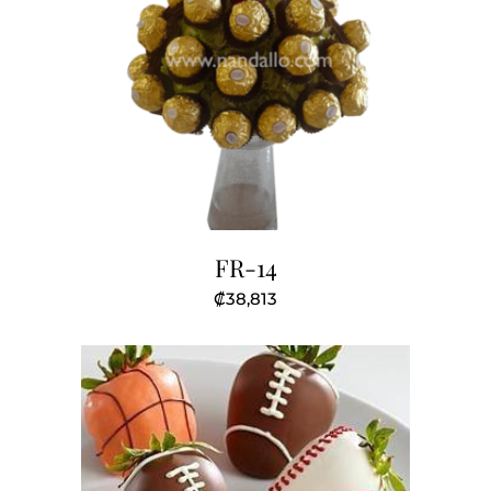
FR-14
₡
38,813