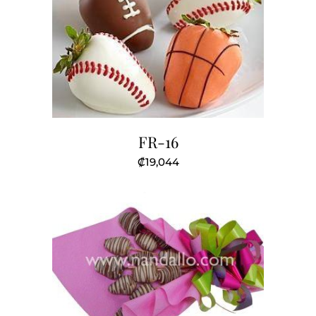
FR-16
₡
19,044