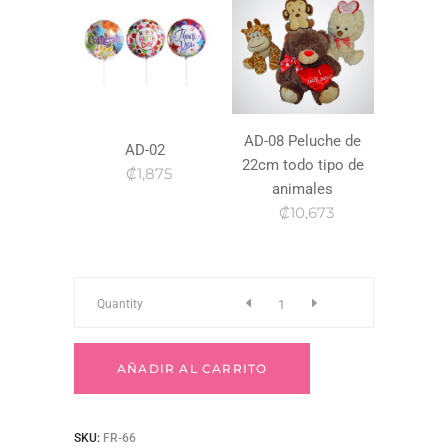
AD-08 Peluche de
AD-02
22cm todo tipo de
₡1,875
animales
₡10,673
Fr-
Quantity
66
AÑADIR AL CARRITO
quantity
SKU:
FR-66