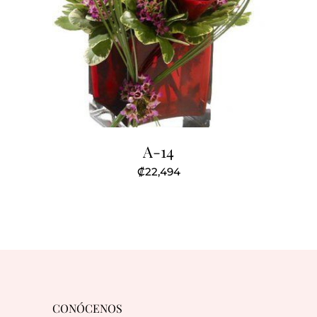
A-14
₡
22,494
CONÓCENOS