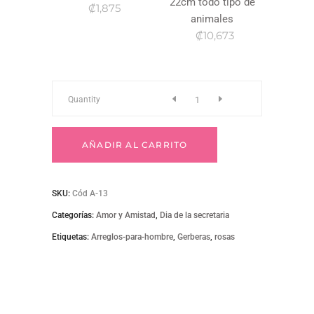
22cm todo tipo de
₡1,875
animales
₡10,673
A-
Quantity
13
AÑADIR AL CARRITO
quantity
SKU:
Cód A-13
Categorías:
Amor y Amistad
,
Dia de la secretaria
Etiquetas:
Arreglos-para-hombre
,
Gerberas
,
rosas