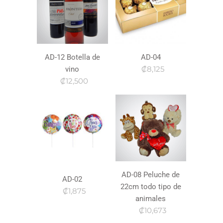
AD-12 Botella de
AD-04
₡8,125
vino
₡12,500
AD-08 Peluche de
AD-02
22cm todo tipo de
₡1,875
animales
₡10,673