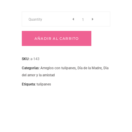
a-
Quantity
143
AÑADIR AL CARRITO
quantity
SKU:
a-143
Categorías:
Arreglos con tulipanes
,
Día de la Madre
,
Dìa
del amor y la amistad
Etiqueta:
tulipanes