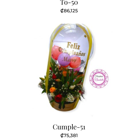
To-50
₡
86,125
Cumple-51
₡
75,381