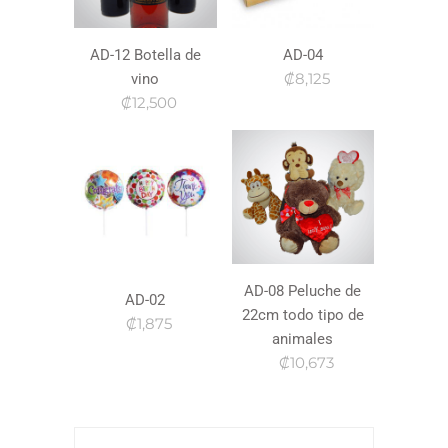
AD-12 Botella de
AD-04
₡8,125
vino
₡12,500
AD-08 Peluche de
AD-02
22cm todo tipo de
₡1,875
animales
₡10,673