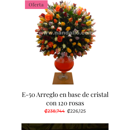
Oferta
E-50 Arreglo en base de cristal
con 120 rosas
El
El
₡
238,744
₡
226,125
precio
precio
original
actual
era:
es:
₡238,744.
₡226,125.