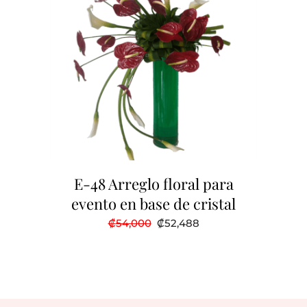
E-48 Arreglo floral para
evento en base de cristal
El
El
₡
54,000
₡
52,488
precio
precio
original
actual
era:
es:
₡54,000.
₡52,488.