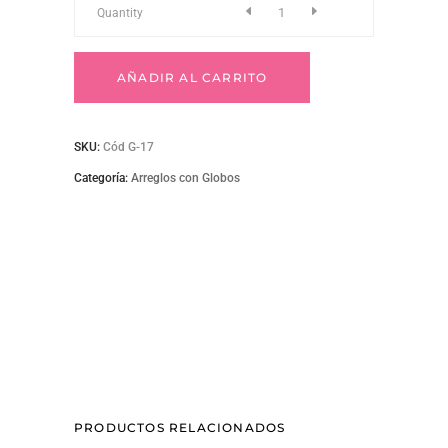
G-
Quantity
17
AÑADIR AL CARRITO
quantity
SKU:
Cód G-17
Categoría:
Arreglos con Globos
PRODUCTOS RELACIONADOS