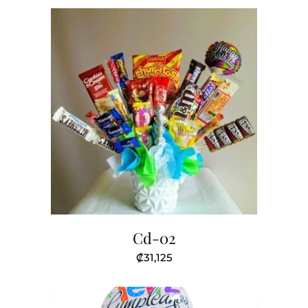
Cd-02
₡
31,125