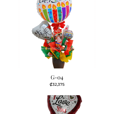
G-04
₡
32,375