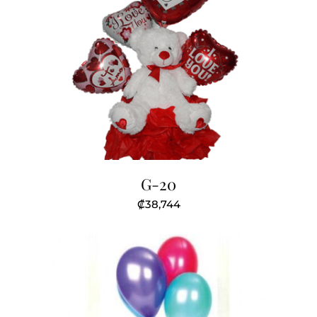
G-20
₡
38,744