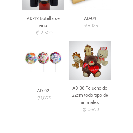
AD-12 Botella de
AD-04
₡8,125
vino
₡12,500
AD-08 Peluche de
AD-02
22cm todo tipo de
₡1,875
animales
₡10,673