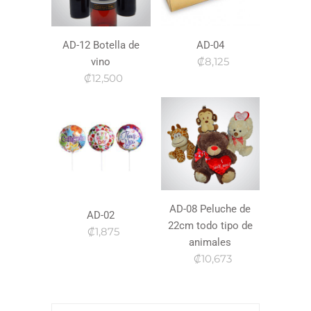
AD-12 Botella de
AD-04
₡8,125
vino
₡12,500
AD-08 Peluche de
AD-02
22cm todo tipo de
₡1,875
animales
₡10,673