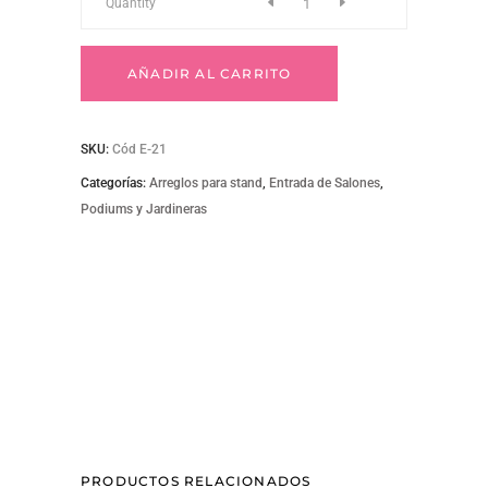
E-
Quantity
21
AÑADIR AL CARRITO
Arreglo
SKU:
Cód E-21
para
Categorías:
Arreglos para stand
,
Entrada de Salones
,
Podiums y Jardineras
podium
Rústico
quantity
PRODUCTOS RELACIONADOS