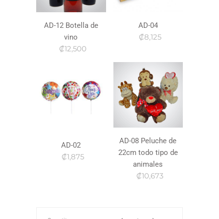
AD-12 Botella de
AD-04
₡8,125
vino
₡12,500
AD-08 Peluche de
AD-02
22cm todo tipo de
₡1,875
animales
₡10,673