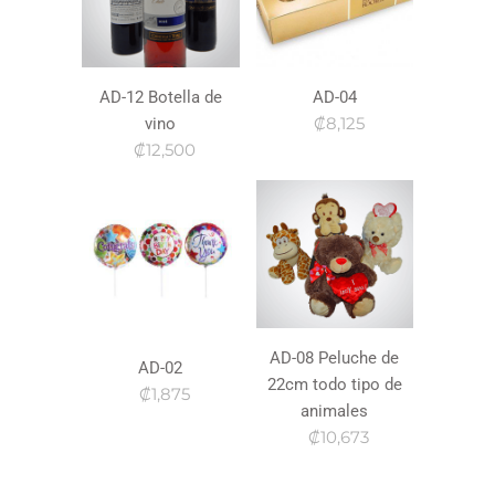
AD-12 Botella de
AD-04
₡8,125
vino
₡12,500
AD-08 Peluche de
AD-02
22cm todo tipo de
₡1,875
animales
₡10,673