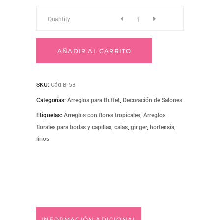
B-
Quantity
53
AÑADIR AL CARRITO
Arreglos
SKU:
Cód B-53
con
Categorías:
Arreglos para Buffet
,
Decoración de Salones
Etiquetas:
flores
Arreglos con flores tropicales
,
Arreglos
florales para bodas y capillas
,
calas
,
ginger
,
hortensia
,
lirios
tropicales
quantity
INFORMACIÓN ADICIONAL