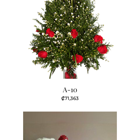
A-10
₡
71,363