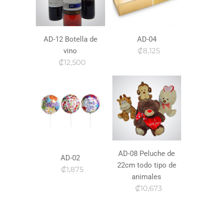
AD-12 Botella de
AD-04
₡8,125
vino
₡12,500
AD-08 Peluche de
AD-02
22cm todo tipo de
₡1,875
animales
₡10,673