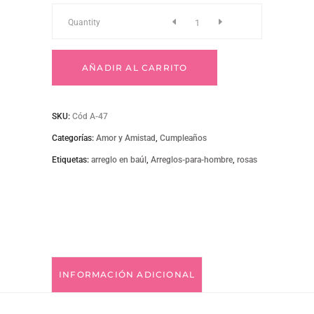
A-
Quantity
47
AÑADIR AL CARRITO
quantity
SKU:
Cód A-47
Categorías:
Amor y Amistad
,
Cumpleaños
Etiquetas:
arreglo en baúl
,
Arreglos-para-hombre
,
rosas
INFORMACIÓN ADICIONAL