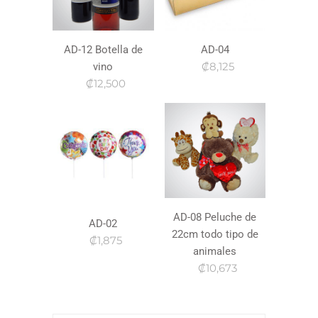
AD-12 Botella de
AD-04
₡8,125
vino
₡12,500
AD-08 Peluche de
AD-02
22cm todo tipo de
₡1,875
animales
₡10,673