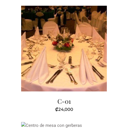
C-01
₡
24,000