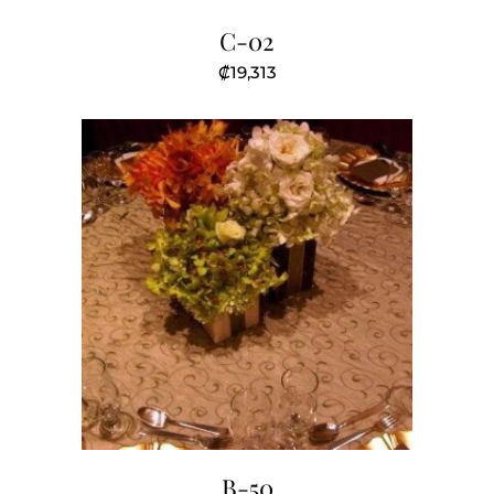
C-02
₡
19,313
B-50