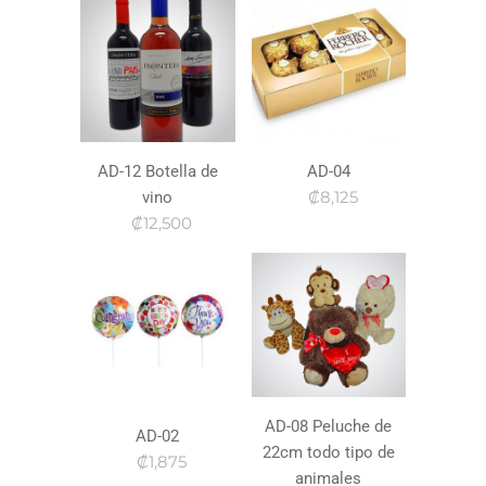
AD-12 Botella de
AD-04
₡8,125
vino
₡12,500
AD-08 Peluche de
AD-02
22cm todo tipo de
₡1,875
animales