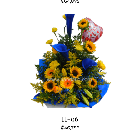
₡
64,875
H-06
₡
46,756