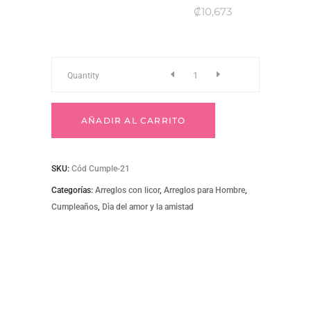
₡10,673
CUMPLE-
Quantity
21
AÑADIR AL CARRITO
quantity
SKU:
Cód Cumple-21
Categorías:
Arreglos con licor
,
Arreglos para Hombre
,
Cumpleaños
,
Dìa del amor y la amistad