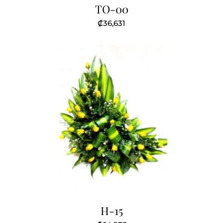
TO-00
₡
36,631
H-15