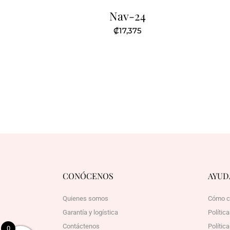
Nav-24
₡
17,375
CONÓCENOS
AYUD
Quienes somos
Cómo c
Garantía y logística
Polític
Contáctenos
Polític
0