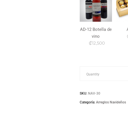
AD-12 Botella de
vino
₡12,500
Nav-
Quantity
30
SKU:
NAV-30
quantity
Categoría:
Arreglos Navideños