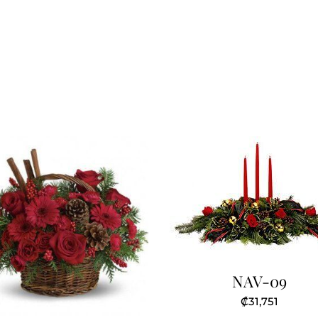
NAV-09
₡
31,751