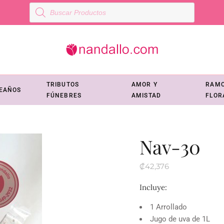
Búsqueda
de
productos
TRIBUTOS
AMOR Y
RAM
EAÑOS
FÚNEBRES
AMISTAD
FLOR
Nav-30
₡
42,376
Incluye:
1 Arrollado
Jugo de uva de 1L