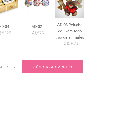
AD-08 Peluche
AD-04
AD-02
de 22cm todo
₡8,125
₡1,875
tipo de animales
₡10,673
AÑADIR AL CARRITO