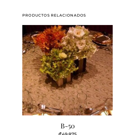
rosas
PRODUCTOS RELACIONADOS
quantity
B-50
₡
49,875