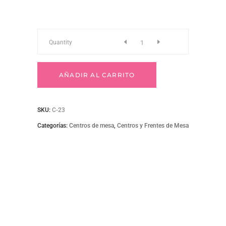
C-
Quantity
23
AÑADIR AL CARRITO
Centro
SKU:
C-23
de
Categorías:
Centros de mesa
,
Centros y Frentes de Mesa
mesa
con
orquídeas
y