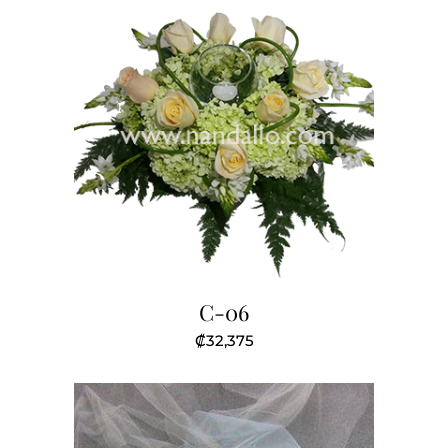
C-06
₡
32,375