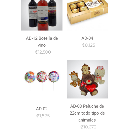
AD-12 Botella de
AD-04
₡8,125
vino
₡12,500
AD-08 Peluche de
AD-02
22cm todo tipo de
₡1,875
animales
₡10,673