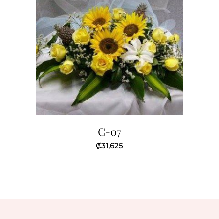
C-07
₡
31,625