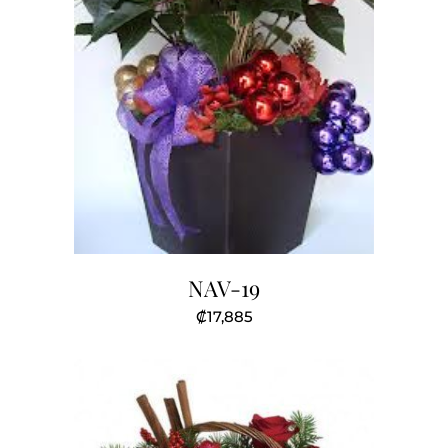
NAV-19
₡
17,885