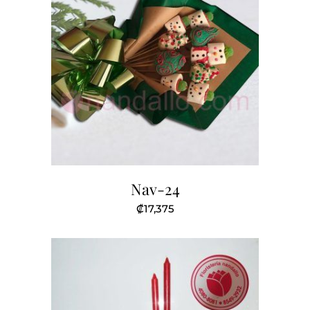
Nav-24
₡
17,375