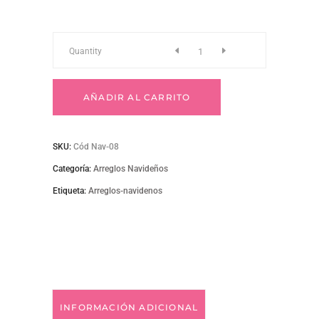
NAV-
Quantity
08
AÑADIR AL CARRITO
quantity
SKU:
Cód Nav-08
Categoría:
Arreglos Navideños
Etiqueta:
Arreglos-navidenos
INFORMACIÓN ADICIONAL