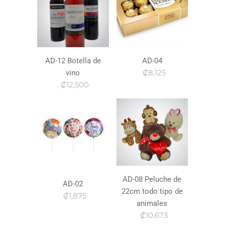
AD-12 Botella de
AD-04
₡8,125
vino
₡12,500
AD-08 Peluche de
AD-02
22cm todo tipo de
₡1,875
animales
₡10,673