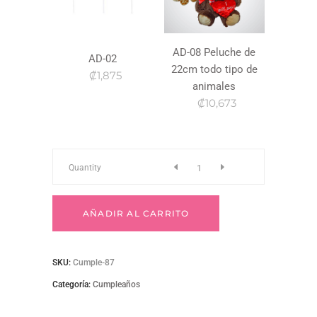
AD-08 Peluche de
AD-02
22cm todo tipo de
₡1,875
animales
₡10,673
Cumple-
Quantity
87
AÑADIR AL CARRITO
quantity
SKU:
Cumple-87
Categoría:
Cumpleaños