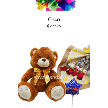
G-40
₡
27,375