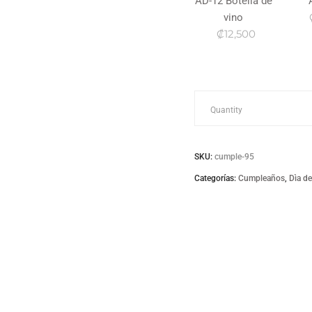
AD-12 Botella de
vino
₡12,500
Cumple-
Quantity
95
SKU:
cumple-95
quantity
Categorías:
Cumpleaños
,
Dìa de