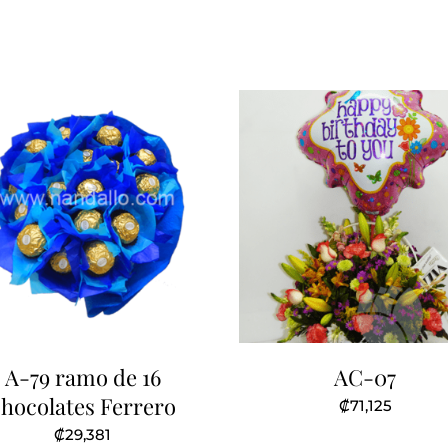
A-79 ramo de 16
AC-07
chocolates Ferrero
₡
71,125
₡
29,381