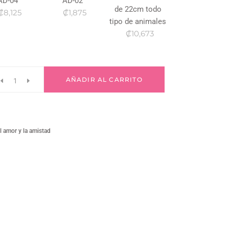
AD-04
AD-02
de 22cm todo
₡8,125
₡1,875
tipo de animales
₡10,673
AÑADIR AL CARRITO
l amor y la amistad