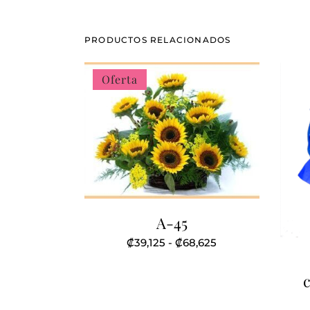
PRODUCTOS RELACIONADOS
Oferta
A-45
Rango
₡
39,125
-
₡
68,625
de
Este
precios:
producto
desde
₡39,125
tiene
hasta
₡68,625
múltiples