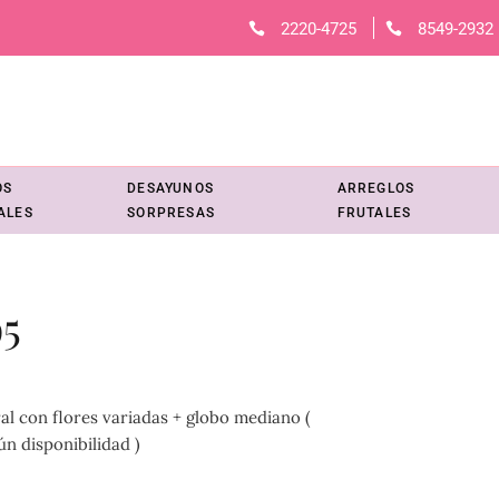
2220-4725
8549-2932
OS
DESAYUNOS
ARREGLOS
ALES
SORPRESAS
FRUTALES
5
l con flores variadas + globo mediano (
n disponibilidad )