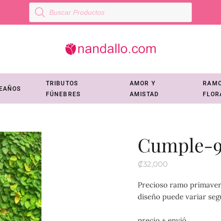
Búsqueda
de
productos
TRIBUTOS
AMOR Y
RAM
EAÑOS
FÚNEBRES
AMISTAD
FLOR
Cumple-9
₡
32,000
Precioso ramo primavera
diseño puede variar segú
precio + envió