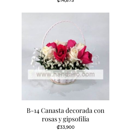
₡
14,875
B-14 Canasta decorada con
rosas y gipsofilia
₡
33,900