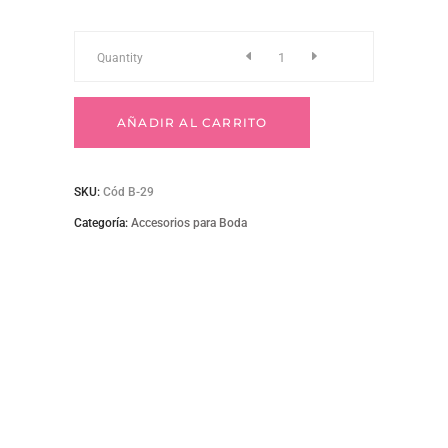
B-
Quantity
29
AÑADIR AL CARRITO
Decoración
SKU:
Cód B-29
queque
Categoría:
Accesorios para Boda
nupcial
con
rosas
quantity