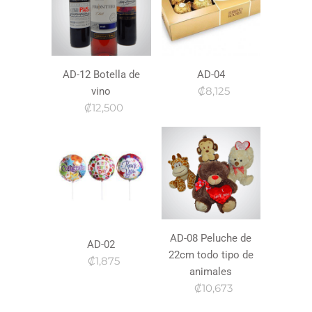
AD-12 Botella de
AD-04
₡8,125
vino
₡12,500
AD-08 Peluche de
AD-02
22cm todo tipo de
₡1,875
animales
₡10,673