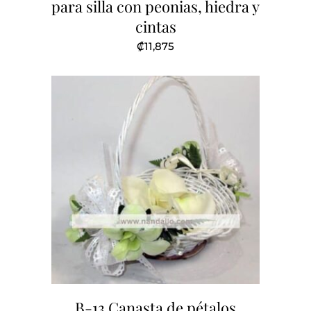
para silla con peonias, hiedra y
cintas
₡
11,875
B-13 Canasta de pétalos