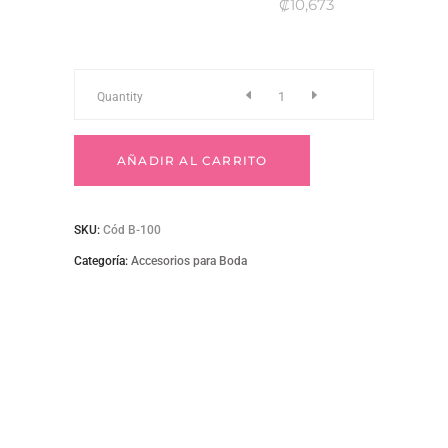
₡10,673
B-
Quantity
100
AÑADIR AL CARRITO
Decoración
SKU:
Cód B-100
queque
Categoría:
Accesorios para Boda
nupcial
con
rosas
quantity