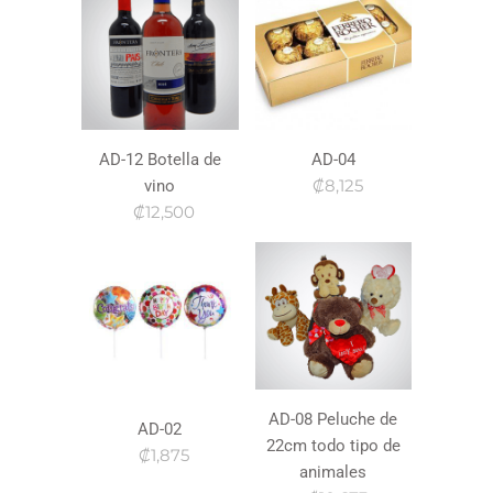
AD-12 Botella de
AD-04
₡8,125
vino
₡12,500
AD-08 Peluche de
AD-02
22cm todo tipo de
₡1,875
animales