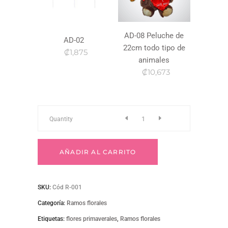
AD-08 Peluche de
AD-02
22cm todo tipo de
₡1,875
animales
₡10,673
R-
Quantity
001
AÑADIR AL CARRITO
quantity
SKU:
Cód R-001
Categoría:
Ramos florales
Etiquetas:
flores primaverales
,
Ramos florales