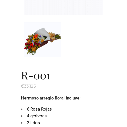
R-001
₡
33,125
Hermoso arreglo floral incluye:
6 Rosa Rojas
4 gerberas
2 lirios