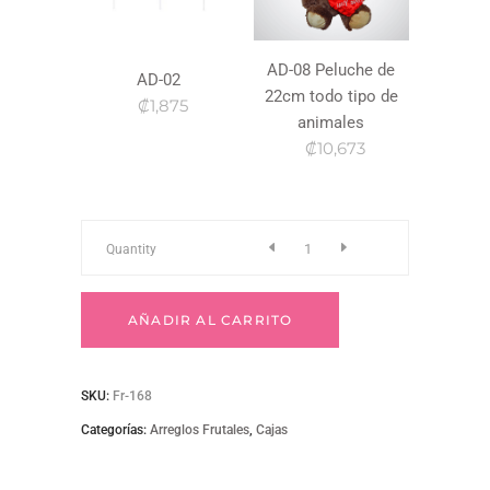
AD-08 Peluche de
AD-02
22cm todo tipo de
₡1,875
animales
₡10,673
Fr-
Quantity
168
AÑADIR AL CARRITO
quantity
SKU:
Fr-168
Categorías:
Arreglos Frutales
,
Cajas