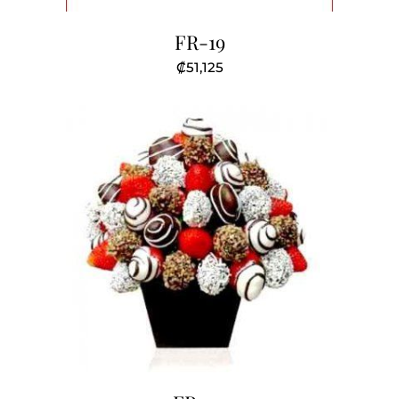
FR-19
₡
51,125