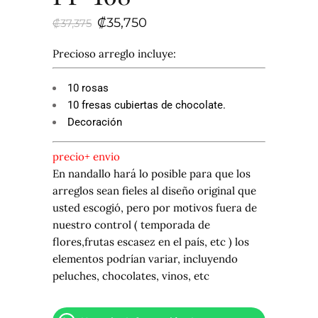
El
El
₡
35,750
₡
37,375
precio
precio
original
actual
era:
es:
Precioso arreglo incluye:
₡37,375.
₡35,750.
10 rosas
10 fresas cubiertas de chocolate.
Decoración
precio+ envio
En nandallo hará lo posible para que los
arreglos sean fieles al diseño original que
usted escogió, pero por motivos fuera de
nuestro control ( temporada de
flores,frutas escasez en el país, etc ) los
elementos podrían variar, incluyendo
peluches, chocolates, vinos, etc