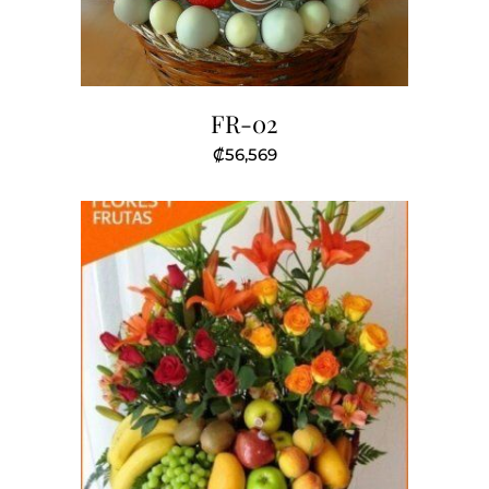
FR-02
₡
56,569