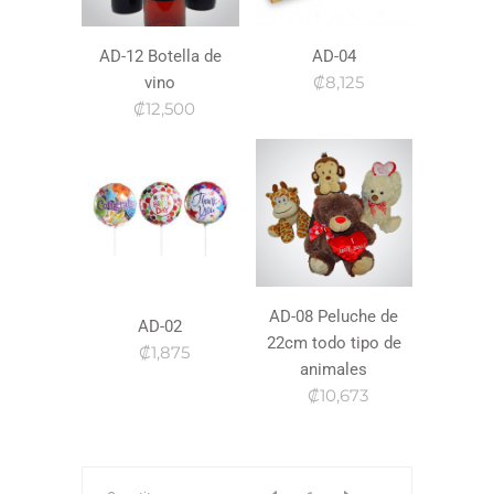
AD-12 Botella de
AD-04
₡8,125
vino
₡12,500
AD-08 Peluche de
AD-02
22cm todo tipo de
₡1,875
animales
₡10,673