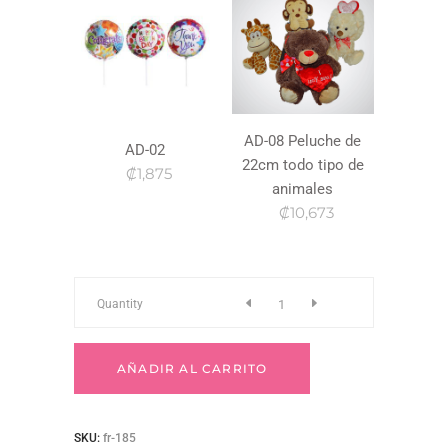
AD-08 Peluche de
AD-02
22cm todo tipo de
₡1,875
animales
₡10,673
Fr-
Quantity
185
AÑADIR AL CARRITO
quantity
SKU:
fr-185