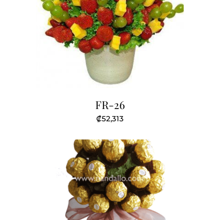
FR-26
₡
52,313