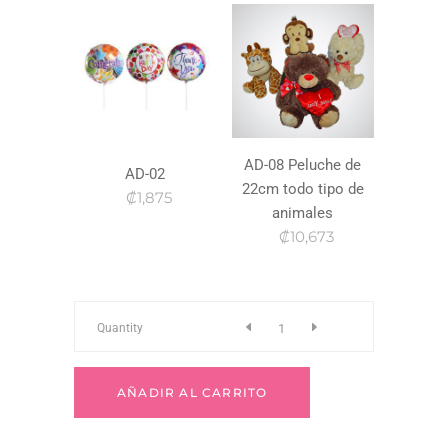
AD-08 Peluche de
AD-02
22cm todo tipo de
₡1,875
animales
₡10,673
Fr-
Quantity
192
AÑADIR AL CARRITO
quantity