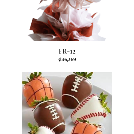
FR-12
₡
36,369