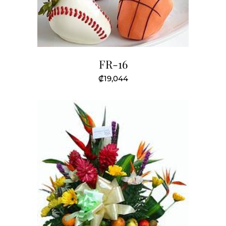
FR-16
₡
19,044