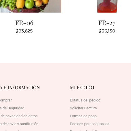
FR-06
FR-27
₡
93,625
₡
36,150
A E INFORMACIÓN
MI PEDIDO
omprar
Estatus del pedido
as de Seguridad
Solicitar Factura
a de privacidad de datos
Formas de pago
s de envío y sustitución
Pedidos personalizados