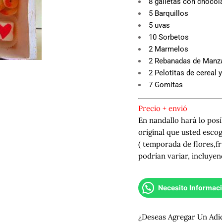
8 galletas con chocol
5 Barquillos
5 uvas
10 Sorbetos
2 Marmelos
2 Rebanadas de Manz
2 Pelotitas de cereal
7 Gomitas
Precio + envió
En nandallo hará lo posi
original que usted esco
( temporada de flores,fr
podrían variar, incluyen
Necesito Informac
¿Deseas Agregar Un Adi