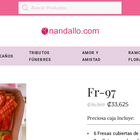
Búsqueda
de
productos
TRIBUTOS
AMOR Y
RAM
EAÑOS
FÚNEBRES
AMISTAD
FLOR
Fr-97
El
El
₡
33,625
₡
35,369
precio
prec
original
actu
era:
es:
Preciosa caja Incluye:
₡35,369.
₡33,6
6 Fresas cubiertas de