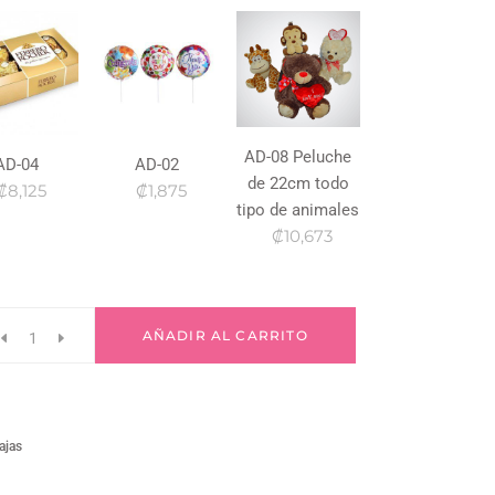
AD-08 Peluche
AD-04
AD-02
de 22cm todo
₡8,125
₡1,875
tipo de animales
₡10,673
AÑADIR AL CARRITO
ajas