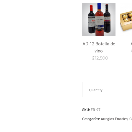
AD-12 Botella de
vino
₡12,500
Fr-
Quantity
97
SKU:
FR-97
quantity
Categorías:
Arreglos Frutales
,
C