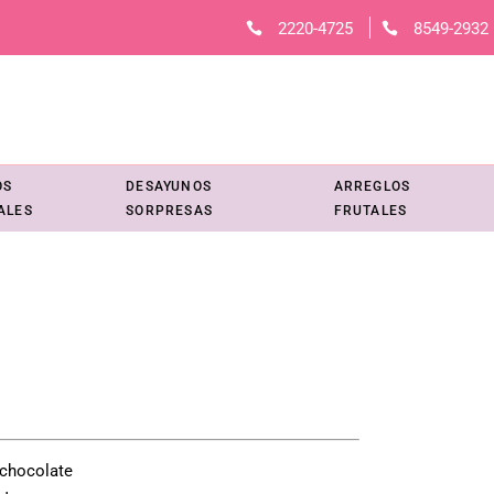
2220-4725
8549-2932
OS
DESAYUNOS
ARREGLOS
ALES
SORPRESAS
FRUTALES
io
al
25.
 chocolate