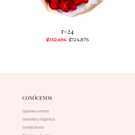
r-24
El
El
₡
132,494
₡
124,875
precio
precio
original
actual
era:
es:
₡132,494.
₡124,875.
CONÓCENOS
Quienes somos
Garantía y logística
Contáctenos