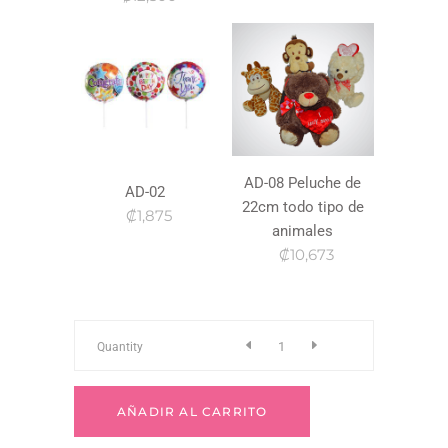
AD-08 Peluche de
AD-02
22cm todo tipo de
₡1,875
animales
₡10,673
Gr-
Quantity
24
AÑADIR AL CARRITO
quantity