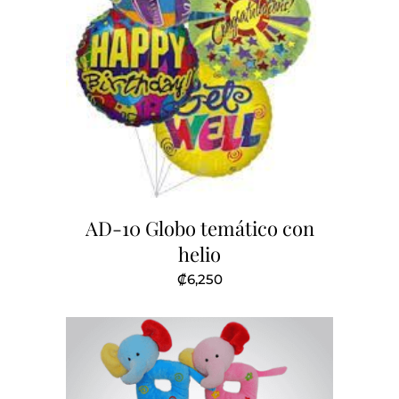
AD-10 Globo temático con
helio
₡
6,250
Este
producto
tiene
múltiples
variantes.