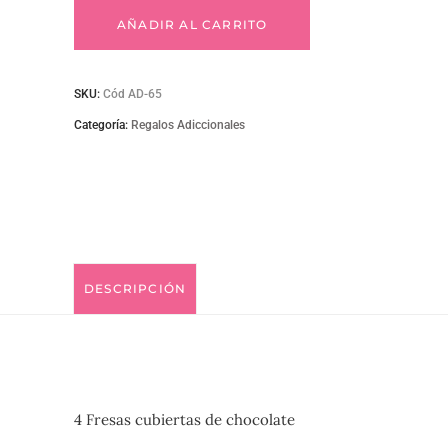
como
AÑADIR AL CARRITO
adicionales
SKU:
Cód AD-65
4
Categoría:
Regalos Adiccionales
fresas
cubiertas
de
DESCRIPCIÓN
chocolate
AD-
65
4 Fresas cubiertas de chocolate