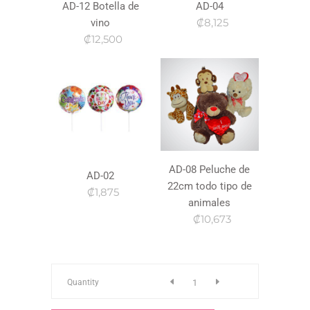
AD-12 Botella de
AD-04
₡8,125
vino
₡12,500
AD-08 Peluche de
AD-02
22cm todo tipo de
₡1,875
animales
₡10,673
Venta
Quantity