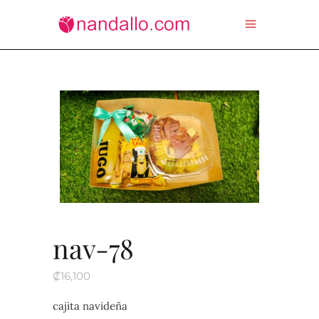
nav-78
₡
16,100
cajita navideña