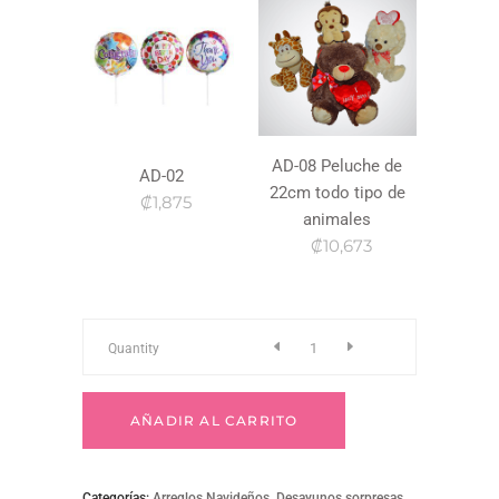
AD-08 Peluche de
AD-02
22cm todo tipo de
₡1,875
animales
₡10,673
nav-
Quantity
78
AÑADIR AL CARRITO
quantity
Categorías:
Arreglos Navideños
,
Desayunos sorpresas