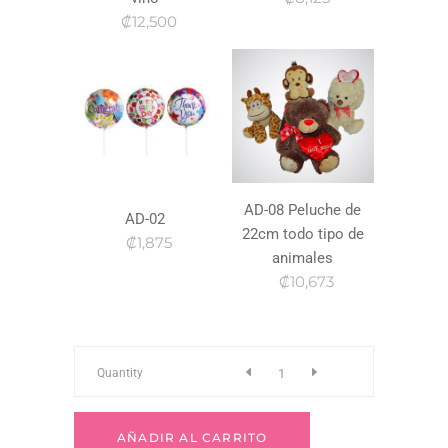
₡12,500
AD-08 Peluche de
AD-02
22cm todo tipo de
₡1,875
animales
₡10,673
P-
Quantity
06
AÑADIR AL CARRITO