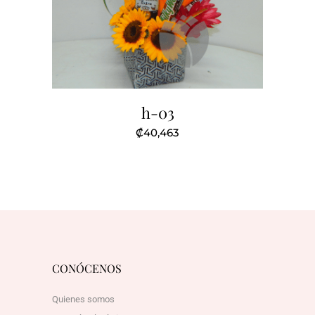
h-03
₡
40,463
CONÓCENOS
Quienes somos