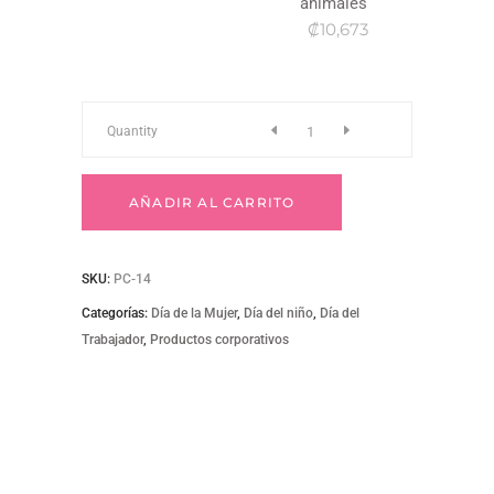
animales
₡10,673
Pc-
Quantity
14
AÑADIR AL CARRITO
Producto
SKU:
PC-14
de
Categorías:
Día de la Mujer
,
Día del niño
,
Día del
Trabajador
,
Productos corporativos
venta
al
por