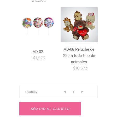
₡12,500
AD-08 Peluche de
AD-02
22cm todo tipo de
₡1,875
animales
₡10,673
r-
Quantity
89
AÑADIR AL CARRITO