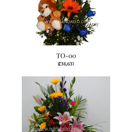
TO-00
₡
36,631