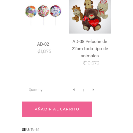
AD-08 Peluche de
AD-02
22cm todo tipo de
₡1,875
animales
₡10,673
To-
Quantity
61
AÑADIR AL CARRITO
quantity
SKU:
To-61