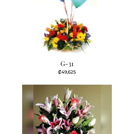
G-31
₡
49,625