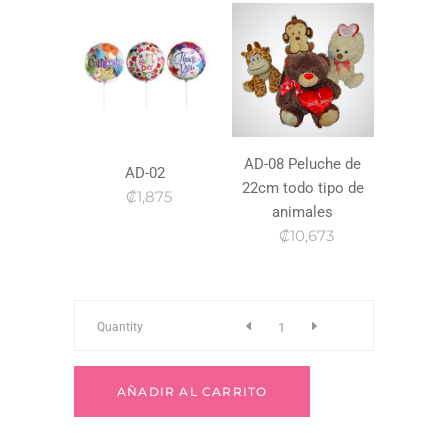
AD-08 Peluche de
AD-02
22cm todo tipo de
₡1,875
animales
₡10,673
To-
Quantity
62
AÑADIR AL CARRITO
quantity