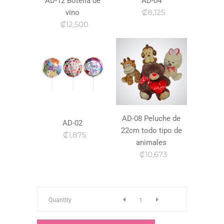
AD-12 Botella de
AD-04
₡8,125
vino
₡12,500
AD-08 Peluche de
AD-02
22cm todo tipo de
₡1,875
animales
₡10,673
Tr-
Quantity