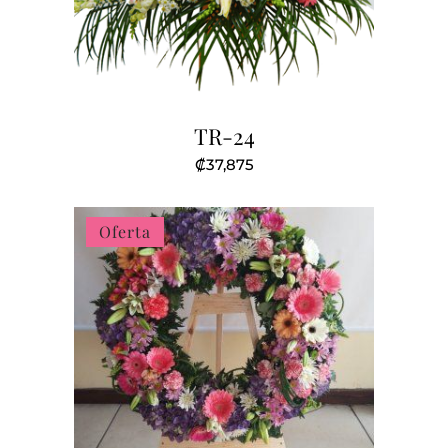
TR-24
₡
37,875
Oferta