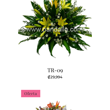
TR-09
₡
29,994
Oferta