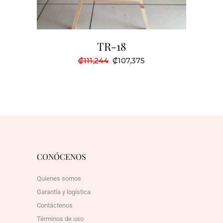
TR-18
El
El
₡
111,244
₡
107,375
precio
precio
original
actual
era:
es:
₡111,244.
₡107,375.
CONÓCENOS
Quienes somos
Garantía y logística
Contáctenos
Términos de uso