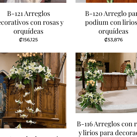
B-121 Arreglos
B-120 Arreglo pa
corativos con rosas y
podium con lirios
orquídeas
orquídeas
₡
156,125
₡
53,876
B-116 Arreglos con 
y lirios para decora