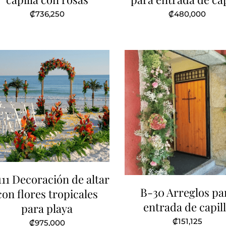
₡
736,250
₡
480,000
11 Decoración de altar
B-30 Arreglos pa
con flores tropicales
entrada de capil
para playa
₡
151,125
₡
975,000