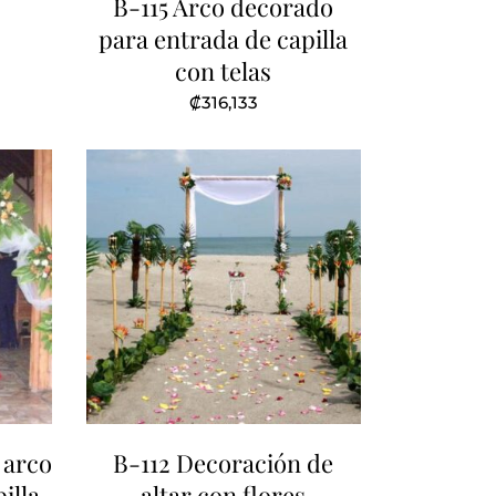
B-115 Arco decorado
para entrada de capilla
con telas
₡
316,133
 arco
B-112 Decoración de
illa
altar con flores