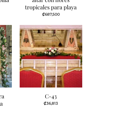
tropicales para playa
₡
687,500
ra
C-43
la
₡
36,813