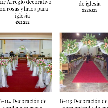
117 Arreglo decorativo
de iglesia
on rosas y lirios para
₡
226,125
iglesia
₡
63,252
B-114 Decoración de
B-113 Decoración de
capilla con rosas
para entrada de cap