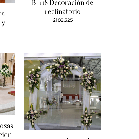
B-118 Decoración de
reclinatorio
ra
₡
182,325
 y
rosas
ción