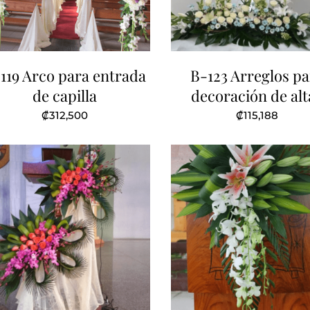
119 Arco para entrada
B-123 Arreglos pa
de capilla
decoración de alt
₡
312,500
₡
115,188