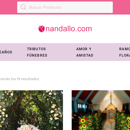
Búsqueda
de
productos
TRIBUTOS
AMOR Y
RAM
EAÑOS
FÚNEBRES
AMISTAD
FLOR
Ordenado
ando los 19 resultados
por
los
últimos