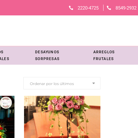
2220-4725
8549-2932
OS
DESAYUNOS
ARREGLOS
ALES
SORPRESAS
FRUTALES
Ordenar por los últimos