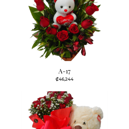
A-17
₡
46,244