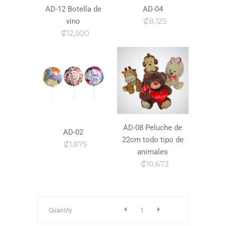
AD-12 Botella de
AD-04
₡8,125
vino
₡12,500
AD-08 Peluche de
AD-02
22cm todo tipo de
₡1,875
animales
₡10,673
a-
Quantity