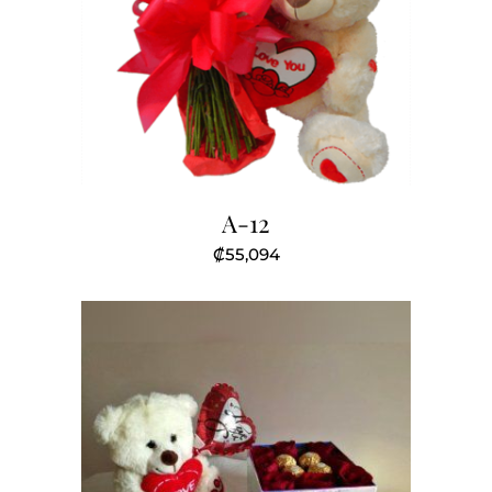
A-12
₡
55,094