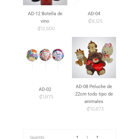
AD-12 Botella de
AD-04
₡8,125
vino
₡12,500
AD-08 Peluche de
AD-02
22cm todo tipo de
₡1,875
animales
₡10,673
a-
Quantity