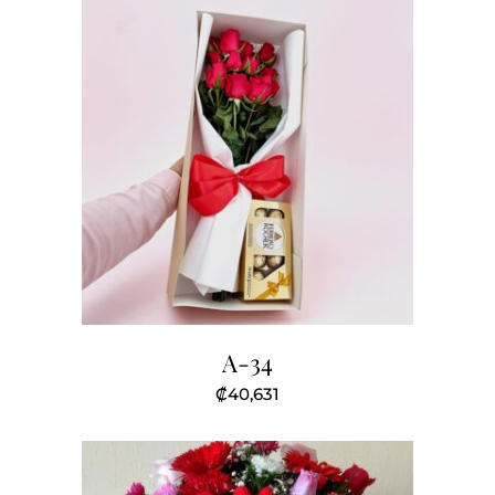
A-34
₡
40,631