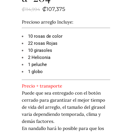
El
El
₡
107,375
₡
114,994
precio
precio
original
actual
era:
es:
Precioso arreglo Incluye:
₡114,994.
₡107,375.
10 rosas de color
22 rosas Rojas
10 girasoles
2 Heliconia
1 peluche
1 globo
Precio + transporte
Puede que sea entregado con el botón
cerrado para garantizar el mejor tiempo
de vida del arreglo, el tamaño del girasol
varia dependiendo temporada, clima y
demás factores.
En nandallo hará lo posible para que los