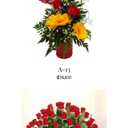
A-13
₡
16,631