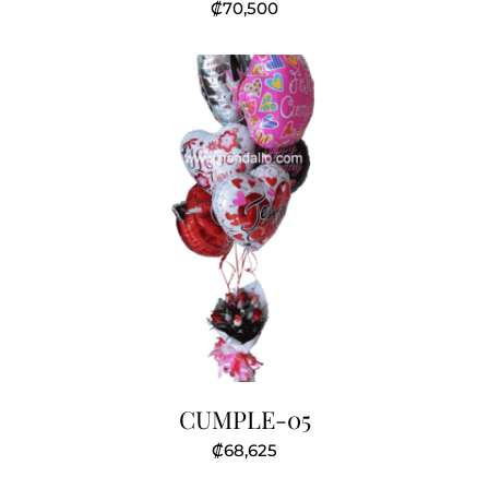
₡
70,500
CUMPLE-05
₡
68,625