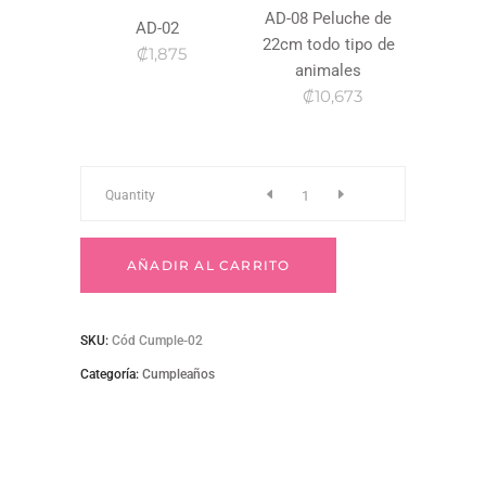
AD-08 Peluche de
AD-02
22cm todo tipo de
₡1,875
animales
₡10,673
CUMPLE-
Quantity
02
AÑADIR AL CARRITO
quantity
SKU:
Cód Cumple-02
Categoría:
Cumpleaños