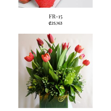
FR-15
₡
25,163