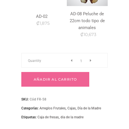
AD-08 Peluche de
AD-02
22cm todo tipo de
₡1,875
animales
₡10,673
Fr-
Quantity
58
AÑADIR AL CARRITO
quantity
SKU:
Cód FR-58
Categorías:
Arreglos Frutales
,
Cajas
,
Día de la Madre
Etiquetas:
Caja de fresas
,
dia de la madre