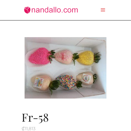
Fr-58
₡
11,813