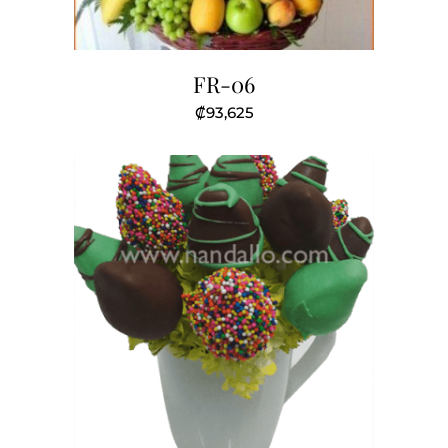
FR-06
₡
93,625