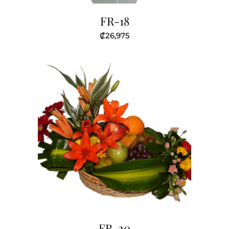
FR-18
₡
26,975
FR-20