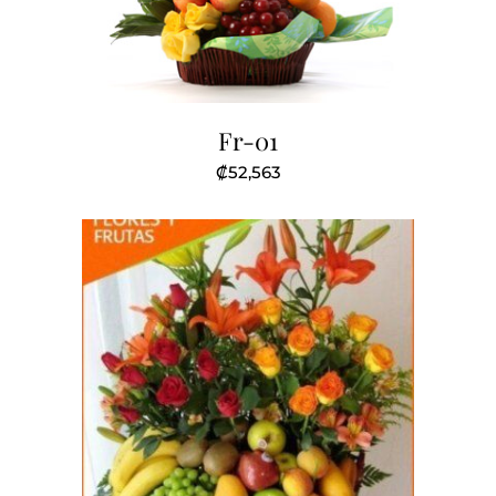
Fr-01
₡
52,563