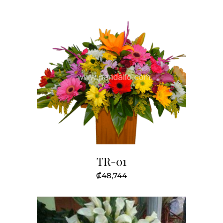
original
actual
era:
es:
₡111,244.
₡107,375.
TR-01
₡
48,744