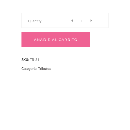
TR-
Quantity
31
AÑADIR AL CARRITO
quantity
SKU:
TR-31
Categoría:
Tributos