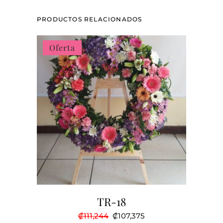
PRODUCTOS RELACIONADOS
Oferta
TR-18
El
El
₡
111,244
₡
107,375
precio
precio