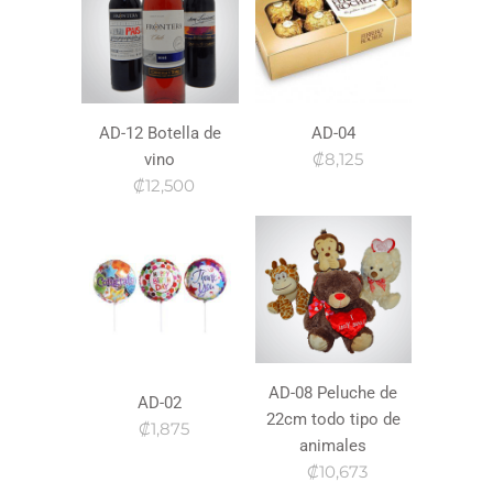
AD-12 Botella de
AD-04
₡8,125
vino
₡12,500
AD-08 Peluche de
AD-02
22cm todo tipo de
₡1,875
animales
₡10,673