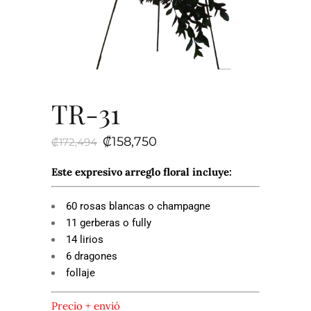
TR-31
El
El
₡
158,750
₡
172,494
precio
precio
original
actual
era:
es:
Este expresivo arreglo floral incluye:
₡172,494.
₡158,750.
60 rosas blancas o champagne
11 gerberas o fully
14 lirios
6 dragones
follaje
Precio + envió