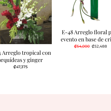
E-48 Arreglo floral 
evento en base de cri
El
El
₡
54,000
₡
52,488
precio
pr
 Arreglo tropical con
original
ac
era:
es
orquídeas y ginger
₡54,000.
₡5
₡
47,375