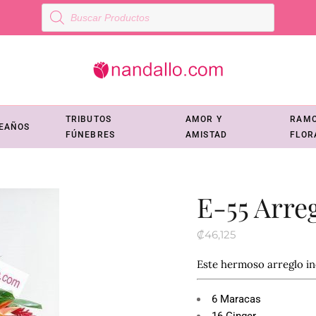
Búsqueda
de
productos
TRIBUTOS
AMOR Y
RAM
EAÑOS
FÚNEBRES
AMISTAD
FLOR
E-55 Arreg
₡
46,125
Este hermoso arreglo in
6 Maracas
16 Ginger