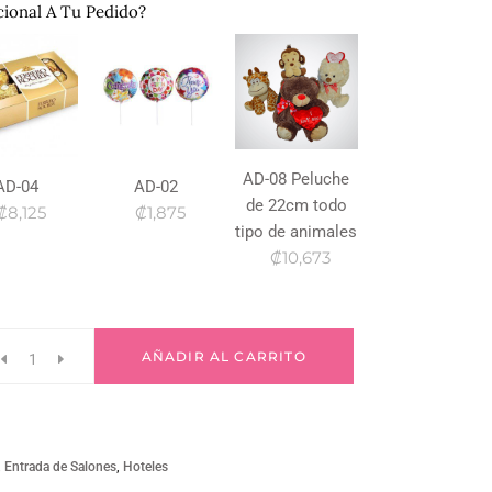
cional A Tu Pedido?
AD-08 Peluche
AD-04
AD-02
de 22cm todo
₡8,125
₡1,875
tipo de animales
₡10,673
AÑADIR AL CARRITO
,
Entrada de Salones
,
Hoteles