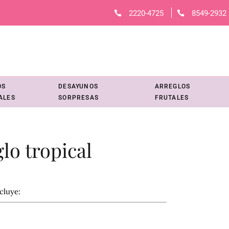
2220-4725
8549-2932
OS
DESAYUNOS
ARREGLOS
ALES
SORPRESAS
FRUTALES
lo tropical
cluye: