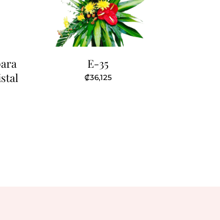
para
E-35
stal
₡
36,125
ecio
tual
:
2,488.