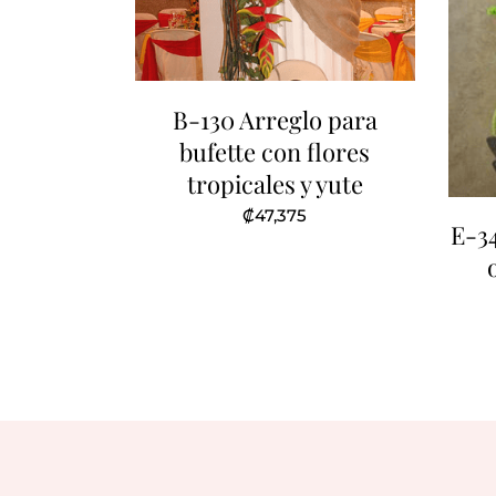
B-130 Arreglo para
bufette con flores
tropicales y yute
₡
47,375
E-34